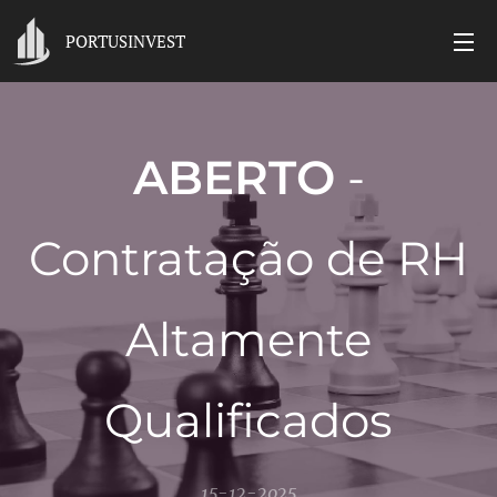
PORTUSINVEST
ABERTO
-
Contratação de RH
Altamente
Qualificados
15-12-2025