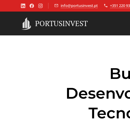
info@portusinvest.pt
+351 220 93
PORTUSINVEST
Bu
Desenvo
Tecn