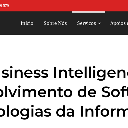
9 579
Início
Sobre Nós
Serviços
Apoios 
siness Intelligen
lvimento de Sof
ologias da Infor