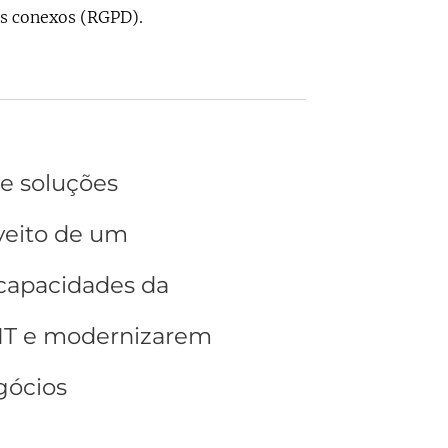
os conexos (RGPD).
e soluções
oveito de um
 capacidades da
 IT e modernizarem
gócios