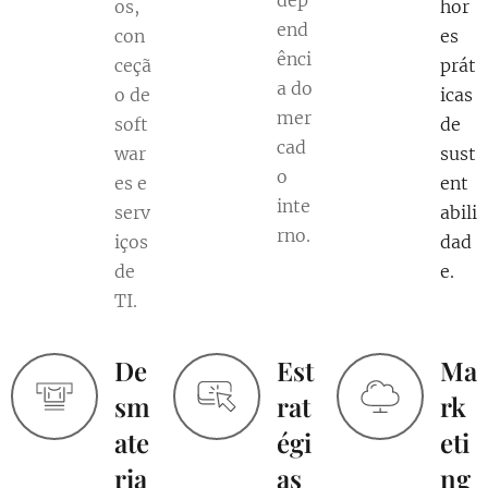
dep
os,
hor
end
con
es
ênci
ceçã
prát
a do
o de
icas
mer
soft
de
cad
war
sust
o
es e
ent
inte
serv
abili
rno.
iços
dad
de
e.
TI.
De
Est
Ma
sm
rat
rk
ate
égi
eti
ria
as
ng