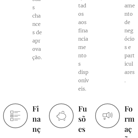
tad
ame
s
os
nto
cha
aos
de
nce
fina
neg
s de
ncia
ócio
apr
me
s e
ova
nto
part
ção.
s
icul
disp
ares
onív
.
eis.
Fi
Fu
Fo
na
sõ
rm
nç
es
aç