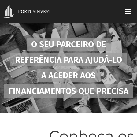
PORTUSINVEST
O SEU PARCEIRO DE
REFERÊNCIA PARA
AJUDÁ-LO
A ACEDER AOS
FINANCIAMENTOS QUE PRECISA
Conheça os