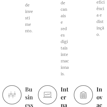
efici
de
de
ênci
can
inve
a e
ais
sti
dist
e
me
inçã
red
nto.
o.
es
digi
tais
inte
rnac
iona
is.
Bu
Int
In
sin
er
ov
ess
na
aç