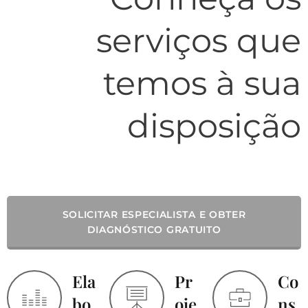
serviços que
temos à sua
disposição
SOLICITAR ESPECIALISTA E OBTER
DIAGNÓSTICO GRATUITO
Ela
Pr
Co
bo
oje
ns