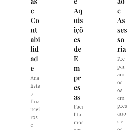
as
e
ão
e
Aq
e
Co
uis
As
nt
içõ
ses
abi
es
so
lid
de
ria
ad
E
Pre
e
m
par
am
pr
Ana
os
es
lista
os
s
as
em
fina
pres
Faci
ncei
ário
lita
ros
s e
mos
e
os