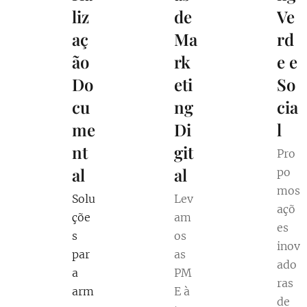
liz
de
Ve
aç
Ma
rd
ão
rk
e e
Do
eti
So
cu
ng
cia
me
Di
l
nt
git
Pro
al
al
po
mos
Solu
Lev
açõ
çõe
am
es
s
os
inov
par
as
ado
a
PM
ras
arm
E à
de