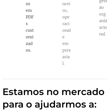
gest
os
ncei
ão
em
ro,
org
PDF
ope
aniz
s
raci
acio
cust
onal
nal.
omi
e
zad
em
os.
pres
aria
l.
Estamos no mercado
para o ajudarmos a: