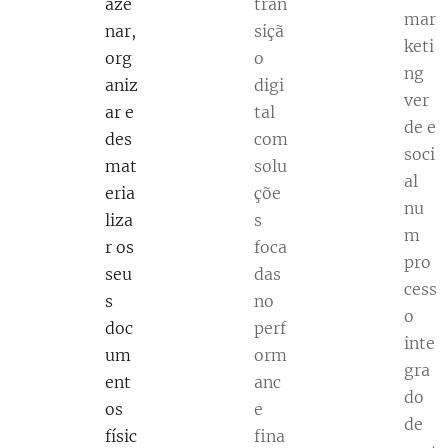
aze
tran
mar
nar,
siçã
keti
org
o
ng
aniz
digi
ver
ar e
tal
de e
des
com
soci
mat
solu
al
eria
çõe
nu
liza
s
m
r os
foca
pro
seu
das
cess
s
no
o
doc
perf
inte
um
orm
gra
ent
anc
do
os
e
de
físic
fina