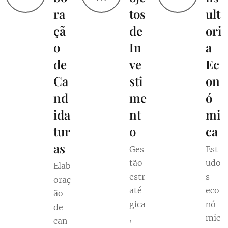
ra
tos
ult
çã
de
ori
o
In
a
de
ve
Ec
Ca
sti
on
nd
me
ó
ida
nt
mi
tur
o
ca
as
Ges
Est
tão
udo
Elab
estr
s
oraç
até
eco
ão
gica
nó
de
,
mic
can