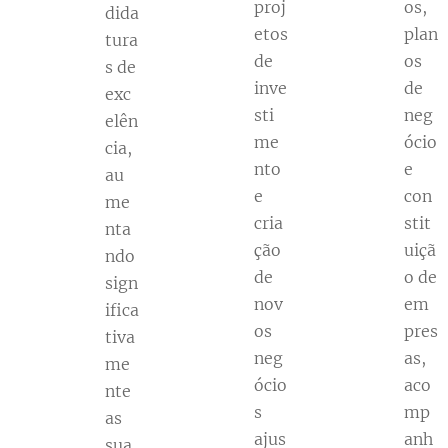
proj
os,
dida
etos
plan
tura
de
os
s de
inve
de
exc
sti
neg
elên
me
ócio
cia,
nto
e
au
e
con
me
cria
stit
nta
ção
uiçã
ndo
de
o de
sign
nov
em
ifica
os
pres
tiva
neg
as,
me
ócio
aco
nte
s
mp
as
ajus
anh
sua