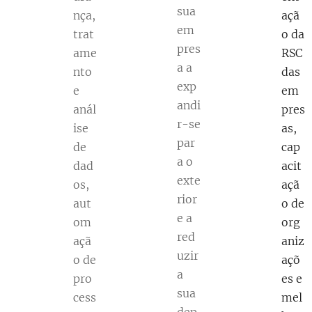
sua
nça,
açã
em
trat
o da
pres
ame
RSC
a a
nto
das
exp
e
em
andi
anál
pres
r-se
ise
as,
par
de
cap
a o
dad
acit
exte
os,
açã
rior
aut
o de
e a
om
org
red
açã
aniz
uzir
o de
açõ
a
pro
es e
sua
cess
mel