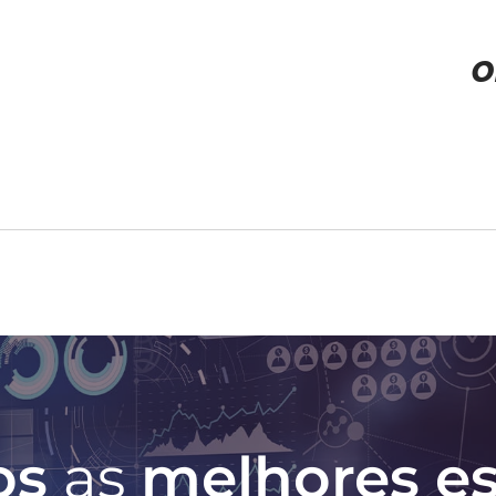
o
os
as
melhores es