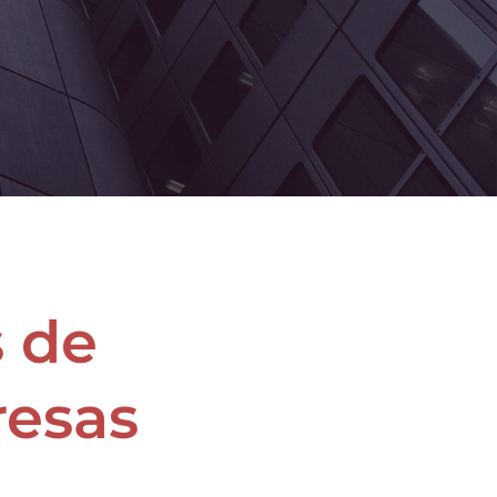
 de
resas