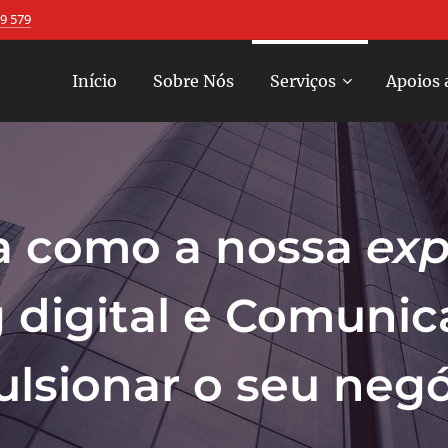
9 579
Início
Sobre Nós
Serviços
Apoios 
 como a nossa
exp
 digital e Comuni
lsionar o seu neg