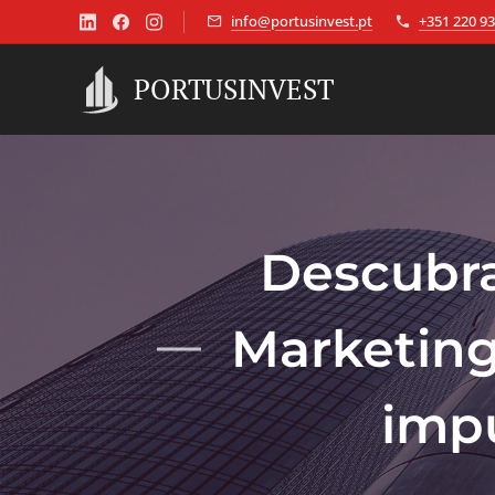
info@portusinvest.pt
+351 220 93
PORTUSINVEST
Descubra
Marketing
impu