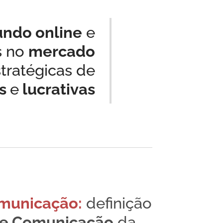
ndo online
e
s no
mercado
tratégicas de
es
e
lucrativas
municação:
definição
de
Comunicação
da