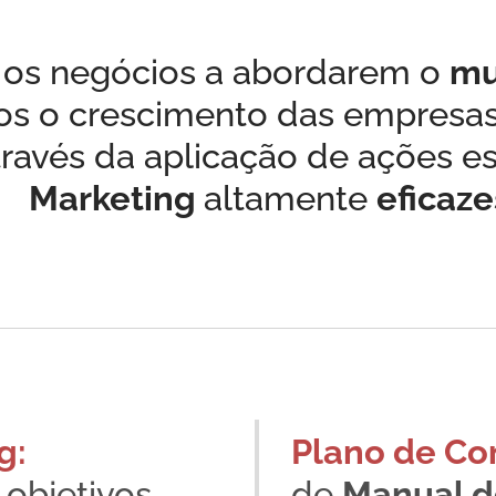
os negócios a abordarem o
mu
s o crescimento das empresa
través da aplicação de ações es
Marketing
altamente
eficaz
g:
Plano de Co
 objetivos
de
Manual 