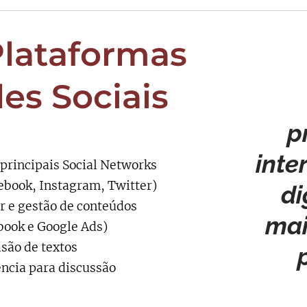
Plataformas
es Sociais
p
inte
 principais Social Networks
ebook, Instagram, Twitter)
di
r e gestão de conteúdos
mai
ook e Google Ads)
isão de textos
ência para discussão