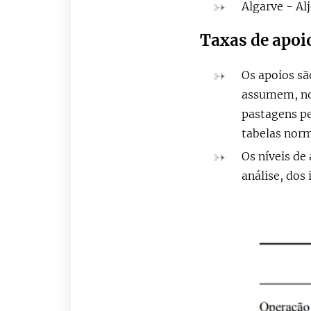
Algarve - Al
Taxas de apoi
Os apoios sã
assumem, no 
pastagens pe
tabelas norm
Os níveis de
análise, dos