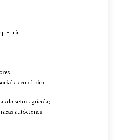
diquem à
ores;
 social e económica
s do setor agrícola;
raças autóctones,