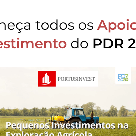
heça todos os
Apoio
estimento
do
PDR 