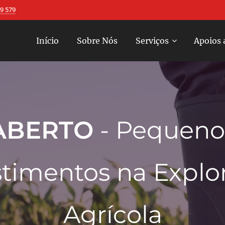
9 579
Início
Sobre Nós
Serviços
Apoios 
ABERTO
- Pequeno
stimentos na Explo
Agrícola