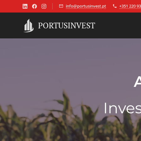
info@portusinvest.pt
+351 220 93
PORTUSINVEST
Inve