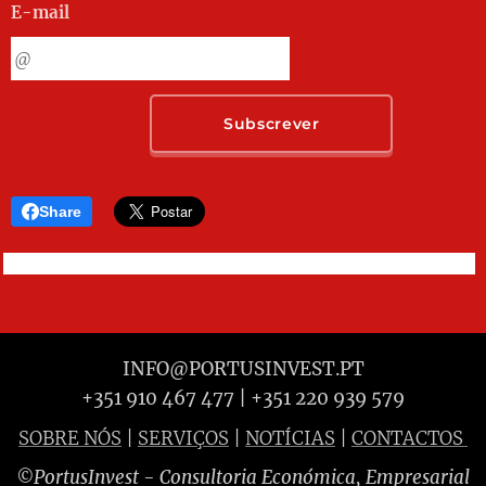
E-mail
Subscrever
Share
INFO@PORTUSINVEST.PT
+351 910 467 477 | +351 220 939 579
SOBRE NÓS
|
SERVIÇOS
|
NOTÍCIAS
|
CONTACTOS
PortusInvest
- Consultoria Económica, Empresarial
©