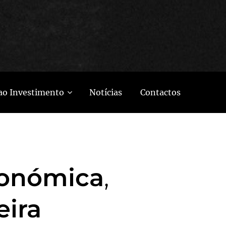
ao Investimento
Notícias
Contactos
conómica
,
eira