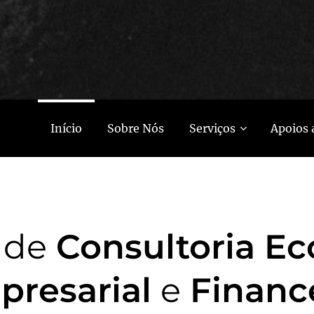
Início
Sobre Nós
Serviços
Apoios 
de
Consultoria E
presarial
e
Financ