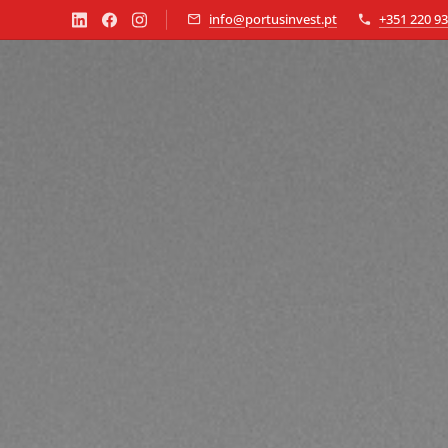
info@portusinvest.pt
+351 220 93