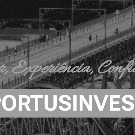
r, Experiência, Confi
PORTUSINVES