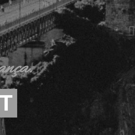
ança.
T