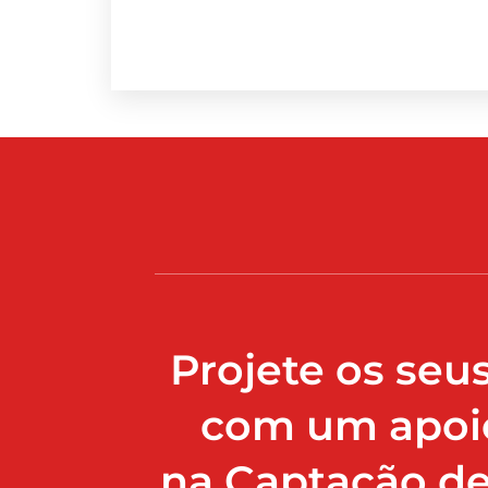
Projete os seu
com um apoio
na Captação d