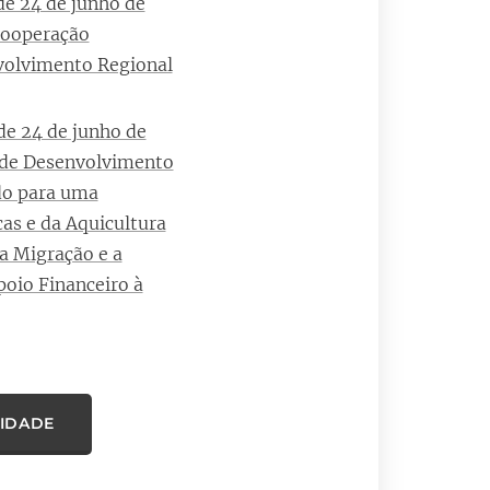
e 24 de junho de
 Cooperação
nvolvimento Regional
e 24 de junho de
u de Desenvolvimento
do para uma
as e da Aquicultura
 a Migração e a
poio Financeiro à
LIDADE