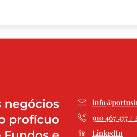
s negócios
info@portusi
 profícuo
910 467 477 /
e Fundos e
LinkedIn