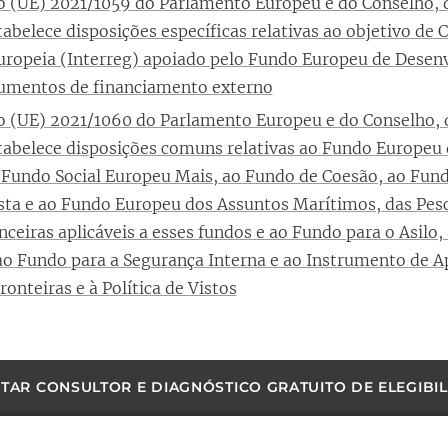
 (UE) 2021/1059 do Parlamento Europeu e do Conselho, d
tabelece disposições específicas relativas ao objetivo de
Europeia (Interreg) apoiado pelo Fundo Europeu de Dese
rumentos de financiamento externo
 (UE) 2021/1060 do Parlamento Europeu e do Conselho, d
tabelece disposições comuns relativas ao Fundo Europe
 Fundo Social Europeu Mais, ao Fundo de Coesão, ao Fun
sta e ao Fundo Europeu dos Assuntos Marítimos, das Pesc
nceiras aplicáveis a esses fundos e ao Fundo para o Asilo,
ao Fundo para a Segurança Interna e ao Instrumento de A
onteiras e à Política de Vistos
ITAR CONSULTOR E DIAGNÓSTICO GRATUITO DE ELEGIBI