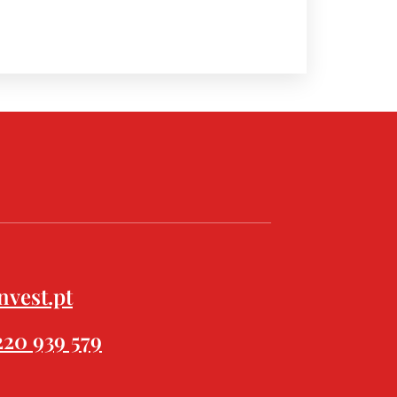
nvest.pt
 220 939 579