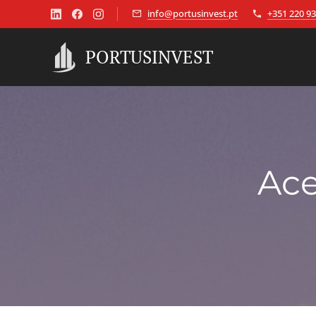
info@portusinvest.pt
+351 220 93
PORTUSINVEST
Ace