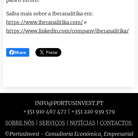
para o futuro!
Saiba mais sobre a Iberanalitika em:
https://www.iberanalitika.com/
e
https://www.linkedin.com/company/iberanalitika/
Share
INFO@PORTUSINVEST.PT
+351 910 467 477 | +351 220 939 579
SOBRE NÓS
|
SERVIÇOS
|
NOTÍCIAS
|
CONTACTOS
PortusInvest
- Consultoria Económica, Empresarial
©