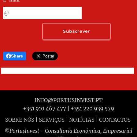
Subscrever
Share
INFO@PORTUSINVEST.PT
+351 910 467 477 | +351 220 939 579
SOBRE NÓS
|
SERVIÇOS
|
NOTÍCIAS
|
CONTACTOS
PortusInvest
- Consultoria Económica, Empresarial
©